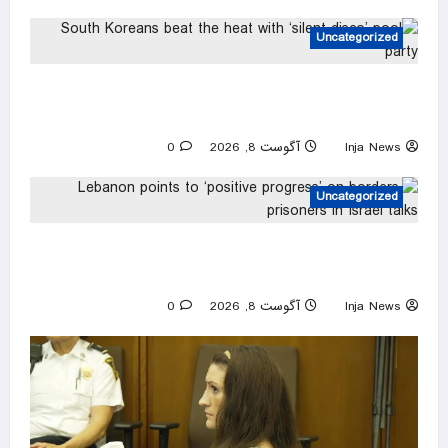
Uncategorized
South Koreans beat the heat with ‘silent disco’
pool party
Inja News
آگوست 8, 2026
0
Uncategorized
Lebanon points to ‘positive progress’ on
borders, prisoners in Israel talks
Inja News
آگوست 8, 2026
0