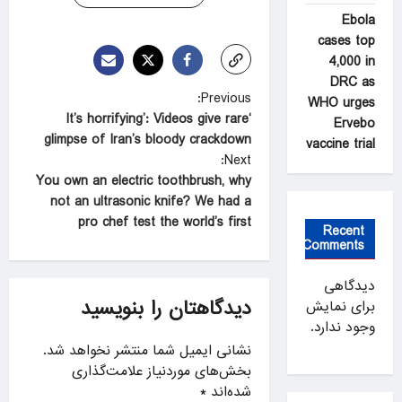
Ebola
cases top
4,000 in
DRC as
P
Previous:
WHO urges
‘It’s horrifying’: Videos give rare
Ervebo
o
glimpse of Iran’s bloody crackdown
vaccine trial
s
Next:
t
You own an electric toothbrush, why
not an ultrasonic knife? We had a
n
pro chef test the world’s first
Recent
a
Comments
v
دیدگاهی
i
دیدگاهتان را بنویسید
برای نمایش
g
وجود ندارد.
a
نشانی ایمیل شما منتشر نخواهد شد.
بخش‌های موردنیاز علامت‌گذاری
t
شده‌اند
*