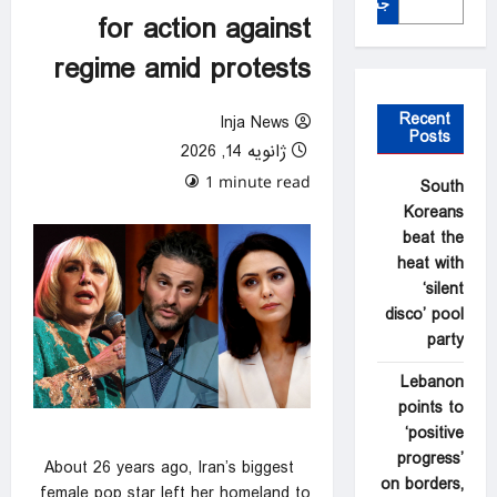
جستجو
for action against
regime amid protests
Recent
Inja News
Posts
ژانویه 14, 2026
0 comments
1 minute read
South
Koreans
beat the
heat with
‘silent
disco’ pool
party
Lebanon
points to
‘positive
progress’
About 26 years ago, Iran’s biggest
on borders,
female pop star left her homeland to