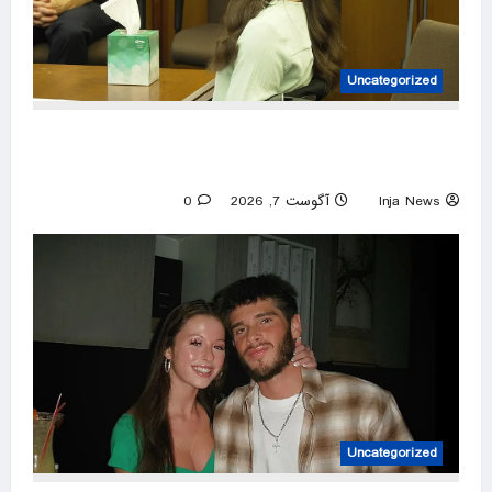
Uncategorized
Lindsay Clancy’s psychiatrists testify at her
murder trial
Inja News
آگوست 7, 2026
0
Uncategorized