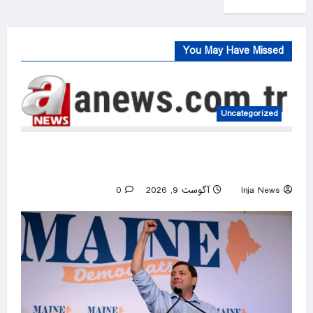
You May Have Missed
Uncategorized
Australia probes near-miss collision of two
planes on tarmac at Sydney airport
Inja News
آگوست 9, 2026
0