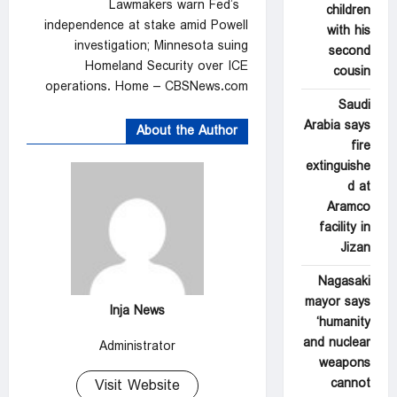
Lawmakers warn Fed’s
children
independence at stake amid Powell
with his
investigation; Minnesota suing
second
Homeland Security over ICE
cousin
operations. Home – CBSNews.com
Saudi
Arabia says
About the Author
fire
extinguishe
d at
Aramco
facility in
Jizan
Nagasaki
mayor says
Inja News
‘humanity
and nuclear
Administrator
weapons
cannot
Visit Website