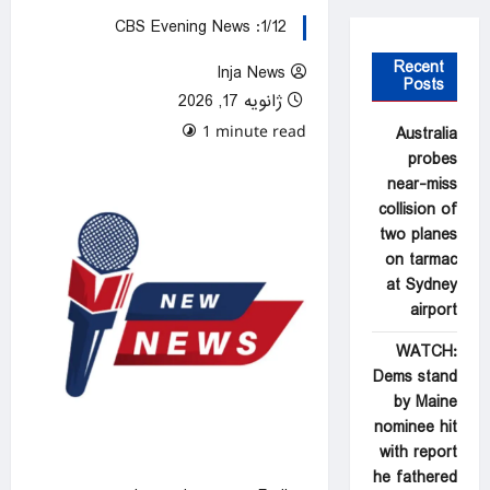
1/12: CBS Evening News
Recent
Inja News
Posts
ژانویه 17, 2026
0 comments
1 minute read
Australia
probes
near-miss
collision of
two planes
on tarmac
at Sydney
airport
WATCH:
Dems stand
by Maine
nominee hit
with report
he fathered