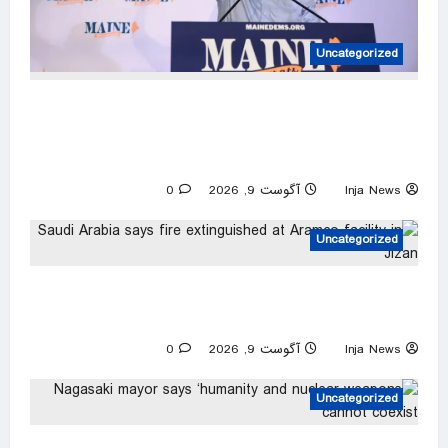
Uncategorized
WATCH: Dems stand by Maine nominee hit
with report he fathered children with his
second cousin
Inja News
آگوست 9, 2026
0
Uncategorized
Saudi Arabia says fire extinguished at Aramco
facility in Jizan
Inja News
آگوست 9, 2026
0
Uncategorized