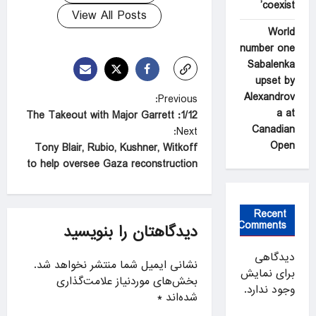
coexist’
View All Posts
World
number one
Sabalenka
upset by
Alexandrov
P
Previous:
a at
1/12: The Takeout with Major Garrett
o
Canadian
Next:
s
Open
Tony Blair, Rubio, Kushner, Witkoff
t
to help oversee Gaza reconstruction
n
a
Recent
Comments
v
دیدگاهتان را بنویسید
i
دیدگاهی
نشانی ایمیل شما منتشر نخواهد شد.
g
برای نمایش
بخش‌های موردنیاز علامت‌گذاری
وجود ندارد.
a
شده‌اند
*