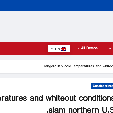
All Demos
EN
Dangerously cold temperatures and whiteou
Uncategorize
ratures and whiteout condition
slam northern U.S