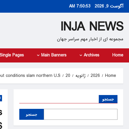
Ski
آگوست 9, 2026
7:50:54 AM
t
conten
INJA NEWS
مجموعه ای از اخبار مهم سراسر جهان
Single Pages
Main Banners
Archives
Home
Home
2026
ژانویه
20
t conditions slam northern U.S.
d
جستجو
s
جستجو
.