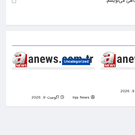
گاهی می‌نویسم.
Uncategorized
Red alert, evacuations from China’s
Lionel Messi’s
eastern coast as Typhoon Dolphin
barrels down
0
Inja News
آگوست 9, 2026
0