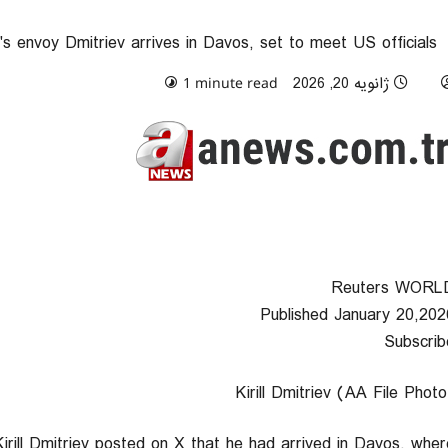
n's envoy Dmitriev arrives in Davos, set to meet US officials
ژانویه 20, 2026
0 comments
1 minute read
Reuters WORL
Published January 20,202
Subscrib
Kirill Dmitriev (AA File Photo
irill ‍Dmitriev posted on ‌X ‍that he had arrived in Davos, wher