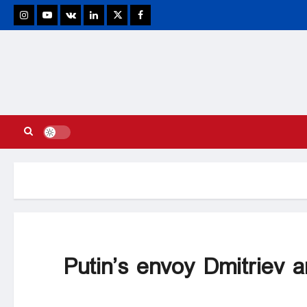
stagram
Youtube
VK
Linkedin
Twitter
Facebook
Putin’s envoy Dmitriev a