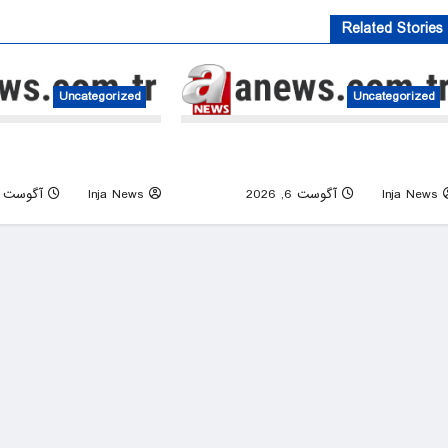
Related Stories
Uncategorized
Uncategorized
ronted Hegseth over US
Takaichi declines to explicitly reaffi
 shortages amid Iran war
country’s 3 nonnuclear principl
Inja News
آگوست 6, 2026
0
Inja News
آگوست 6, 2026