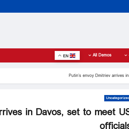
All Demos
EN
Putin’s envoy Dmitriev arrives i
Uncategorize
rrives in Davos, set to meet U
official