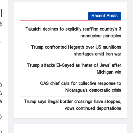
Recent Posts
Takaichi declines to explicitly reaffirm country’s 3
nonnuclear principles
Trump confronted Hegseth over US munitions
shortages amid Iran war
Trump attacks El-Sayed as ‘hater of Jews’ after
Michigan win
OAS chief calls for collective response to
D
Nicaragua’s democratic crisis
6
e
Trump says illegal border crossings have stopped,
vows continued deportations
)
e