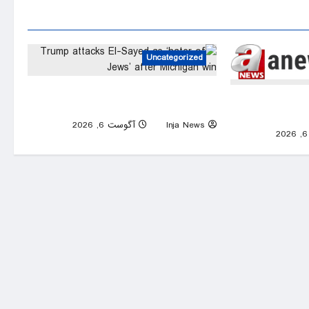
Uncategorized
Trump attacks El-Sayed as ‘hater of
Trump conf
Jews’ after Michigan win
munitions
Inja News
آگوست 6, 2026
0
0