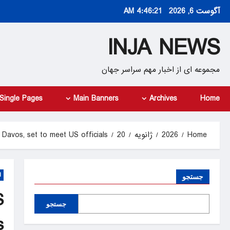
Ski
آگوست 6, 2026
4:46:22 AM
t
conten
INJA NEWS
مجموعه ای از اخبار مهم سراسر جهان
Single Pages
Main Banners
Archives
Home
Home
2026
ژانویه
20
n Davos, set to meet US officials
d
جستجو
S
جستجو
s