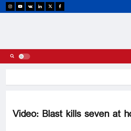
stagram
Youtube
VK
Linkedin
Twitter
Facebook
Video: Blast kills seven at h