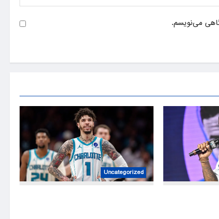
گاهی می‌نویسم.
Uncategorized
Social media users are having a hard time
Diddy’s feder
processing LaMelo Ball’s Charlotte
week
penthouse