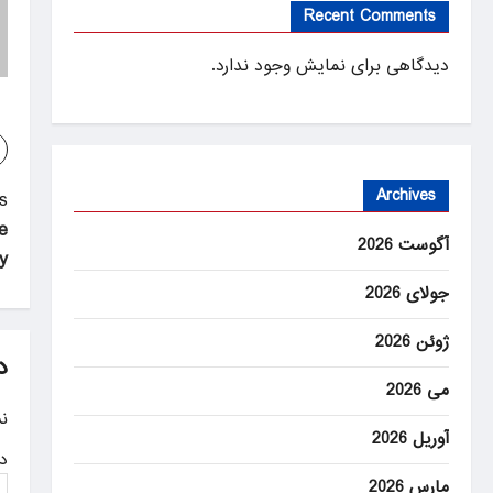
Recent Comments
دیدگاهی برای نمایش وجود ندارد.
Archives
P
:
e
o
آگوست 2026
y
s
جولای 2026
t
ژوئن 2026
n
د
می 2026
a
ن
v
آوریل 2026
د
i
مارس 2026