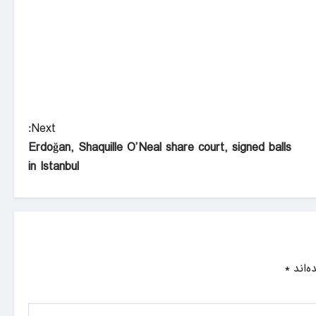
Next:
Erdoğan, Shaquille O’Neal share court, signed balls
in Istanbul
ه‌اند
*